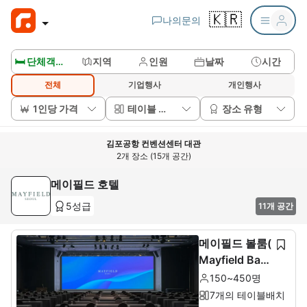
🇰🇷
나의문의
🛏️ 단체객실보기
지역
인원
날짜
시간
전체
기업행사
개인행사
1인당 가격
테이블 배치
장소 유형
김포공항 컨벤션센터 대관
2개 장소 (15개 공간)
메이필드 호텔
5성급
11개 공간
메이필드 볼룸(
Mayfield Ballr
oom)
150~450명
7개의 테이블배치