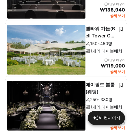
1인당 예상가
₩
138,940
상세 보기
벨타워 가든(B
ell Tower Gar
den)
150~450명
1개의 테이블배치
1인당 예상가
₩
119,000
상세 보기
메이필드 볼룸
(웨딩)
250~380명
1개의 테이블배치
AI 컨시어지
상세에서 가격 확인
상세 보기