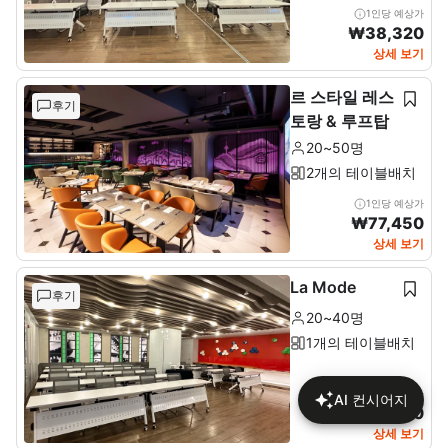
1인당 예상가
₩
38,320
상세 보기
르 스타일 레스
후기
토랑 & 루프탑
20~50명
2개의 테이블배치
1인당 예상가
₩
77,450
상세 보기
La Mode
후기
20~40명
1개의 테이블배치
1인당 예상가
AI 컨시어지
₩
46,170
상세 보기