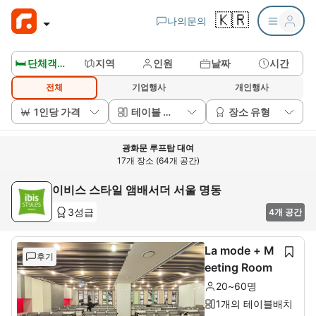
🇰🇷
나의문의
🛏️ 단체객실보기
지역
인원
날짜
시간
전체
기업행사
개인행사
1인당 가격
테이블 배치
장소 유형
광화문 루프탑 대여
17개 장소 (64개 공간)
이비스 스타일 앰배서더 서울 명동
3성급
4개 공간
La mode + M
후기
eeting Room
20~60명
1개의 테이블배치