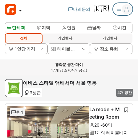
🇰🇷
나의문의
🛏️ 단체객실보기
지역
인원
날짜
시간
전체
기업행사
개인행사
1인당 가격
테이블 배치
장소 유형
광화문 공간 대여
17개 장소 (64개 공간)
이비스 스타일 앰배서더 서울 명동
3성급
4개 공간
La mode + M
후기
eeting Room
20~60명
1개의 테이블배치