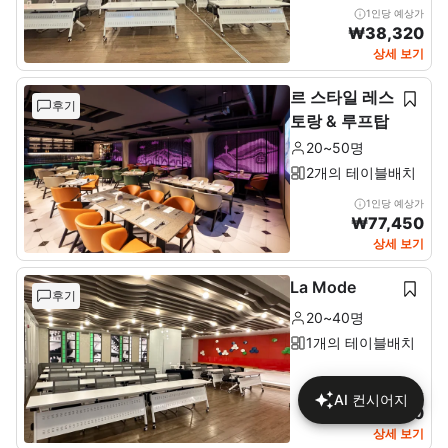
1인당 예상가
₩
38,320
상세 보기
르 스타일 레스
후기
토랑 & 루프탑
20~50명
2개의 테이블배치
1인당 예상가
₩
77,450
상세 보기
La Mode
후기
20~40명
1개의 테이블배치
1인당 예상가
AI 컨시어지
₩
46,170
상세 보기