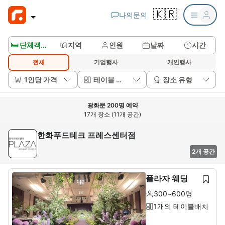
🇰🇷
나의문의
🛏️ 단체객실보기
지역
인원
날짜
시간
전체
기업행사
개인행사
1인당 가격
테이블 배치
장소 유형
광화문 200명 예약
17개 장소 (11개 공간)
한화푸드테크 프레스센터점
2개 공간
플라자 웨딩
300~600명
1개의 테이블배치