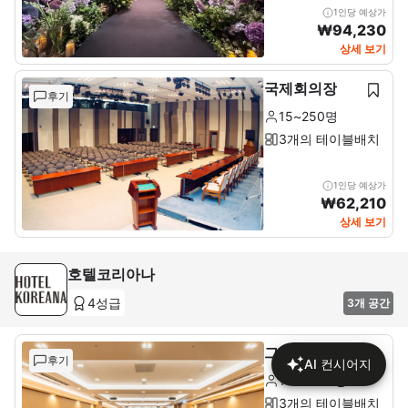
1인당 예상가
₩
94,230
상세 보기
국제회의장
후기
15~250명
3개의 테이블배치
1인당 예상가
₩
62,210
상세 보기
호텔코리아나
4성급
3개 공간
그랜드볼룸
후기
AI 컨시어지
100~450명
3개의 테이블배치