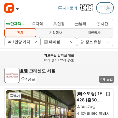
🇰🇷
나의문의
🛏️ 단체객실보기
지역
인원
날짜
시간
전체
기업행사
개인행사
1인당 가격
테이블 배치
장소 유형
가로수길 강의실 대관
16개 장소 (72개 공간)
호텔 크레센도 서울
4성급
6개 공간
[레스토랑] 1F
후기
428 (홀60석+
룸10석)
30~70명
3개의 테이블배치