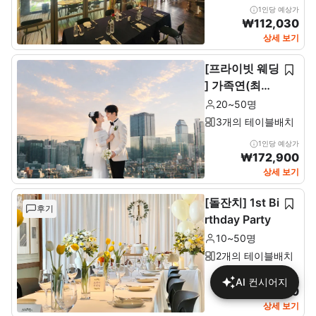
1인당 예상가
₩
112,030
상세 보기
[프라이빗 웨딩
] 가족연(최소2
0~최대 50인)
20~50명
3개의 테이블배치
1인당 예상가
₩
172,900
상세 보기
[돌잔치] 1st Bi
후기
rthday Party
10~50명
2개의 테이블배치
1인당 예상가
AI 컨시어지
₩
137,680
상세 보기