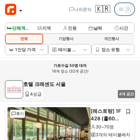
🇰🇷
나의문의
🛏️ 단체객실보기
지역
인원
날짜
시간
전체
기업행사
개인행사
1인당 가격
테이블 배치
장소 유형
가로수길 50명 대여
16개 장소 (32개 공간)
호텔 크레센도 서울
4성급
4개 공간
[레스토랑] 1F
후기
428 (홀60석+
룸10석)
30~70명
3개의 테이블배치