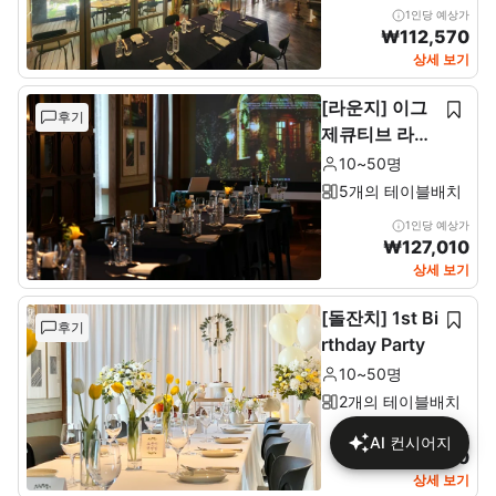
1인당 예상가
₩
112,570
상세 보기
[라운지] 이그
후기
제큐티브 라운
지 & 테라스 전
10~50명
층(11F)
5개의 테이블배치
1인당 예상가
₩
127,010
상세 보기
[돌잔치] 1st Bi
후기
rthday Party
10~50명
2개의 테이블배치
1인당 예상가
AI 컨시어지
₩
137,680
상세 보기