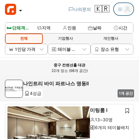
🇰🇷
나의문의
🛏️ 단체객실보기
지역
인원
날짜
시간
전체
기업행사
개인행사
1인당 가격
테이블 배치
장소 유형
중구 컨벤션홀 대관
22개 장소 (98개 공간)
나인트리 바이 파르나스 명동II
4성급
1개 공간
미팅룸 I
13~30명
6개의 테이블배치