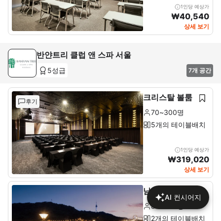
1인당 예상가
₩
40,540
상세 보기
반얀트리 클럽 앤 스파 서울
5성급
7개 공간
크리스탈 볼룸
후기
70~300명
5개의 테이블배치
1인당 예상가
₩
319,020
상세 보기
남산 테라스
AI 컨시어지
80~200명
2개의 테이블배치