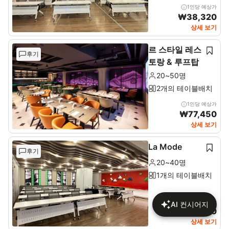
1인당 예상가
₩
38,320
상세 보기
르 스타일 레스
후기
토랑 & 루프탑
20~50명
2개의 테이블배치
1인당 예상가
₩
77,450
상세 보기
La Mode
후기
20~40명
1개의 테이블배치
1인당 예상가
AI 컨시어지
₩
46,170
상세 보기