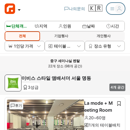
🇰🇷
나의문의
🛏️ 단체객실보기
지역
인원
날짜
시간
전체
기업행사
개인행사
1인당 가격
테이블 배치
장소 유형
중구 세미나실 렌탈
22개 장소 (98개 공간)
이비스 스타일 앰배서더 서울 명동
3성급
4개 공간
La mode + M
후기
eeting Room
20~60명
1개의 테이블배치