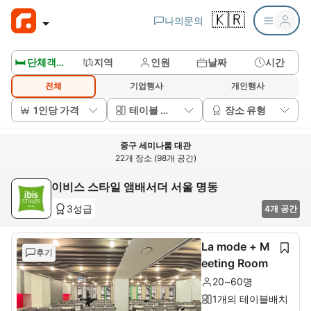
🇰🇷
나의문의
🛏️ 단체객실보기
지역
인원
날짜
시간
전체
기업행사
개인행사
1인당 가격
테이블 배치
장소 유형
중구 세미나룸 대관
22개 장소 (98개 공간)
이비스 스타일 앰배서더 서울 명동
3성급
4개 공간
La mode + M
후기
eeting Room
20~60명
1개의 테이블배치