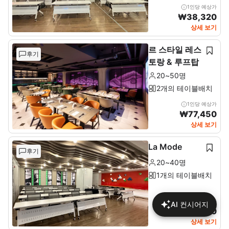
1인당 예상가
₩
38,320
상세 보기
르 스타일 레스
후기
토랑 & 루프탑
20~50명
2개의 테이블배치
1인당 예상가
₩
77,450
상세 보기
La Mode
후기
20~40명
1개의 테이블배치
1인당 예상가
AI 컨시어지
₩
46,170
상세 보기