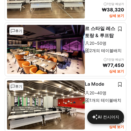
1인당 예상가
₩
38,320
상세 보기
르 스타일 레스
후기
토랑 & 루프탑
20~50명
2개의 테이블배치
1인당 예상가
₩
77,450
상세 보기
La Mode
후기
20~40명
1개의 테이블배치
1인당 예상가
AI 컨시어지
₩
46,170
상세 보기