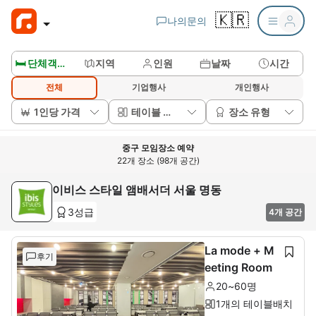
🇰🇷
나의문의
🛏️ 단체객실보기
지역
인원
날짜
시간
전체
기업행사
개인행사
1인당 가격
테이블 배치
장소 유형
중구 모임장소 예약
22개 장소 (98개 공간)
이비스 스타일 앰배서더 서울 명동
3성급
4개 공간
La mode + M
후기
eeting Room
20~60명
1개의 테이블배치