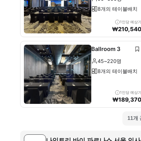
8개의 테이블배치
1인당 예상
₩
210,54
Ballroom 3
45~220명
8개의 테이블배치
1인당 예상
₩
189,37
11개
나인트리 바이 파르나스 서울 인