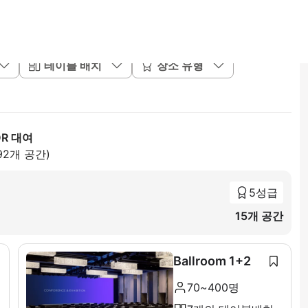
테이블 배치
장소 유형
R 대여
92개 공간)
5성급
15개 공간
Ballroom 1+2
70~400명