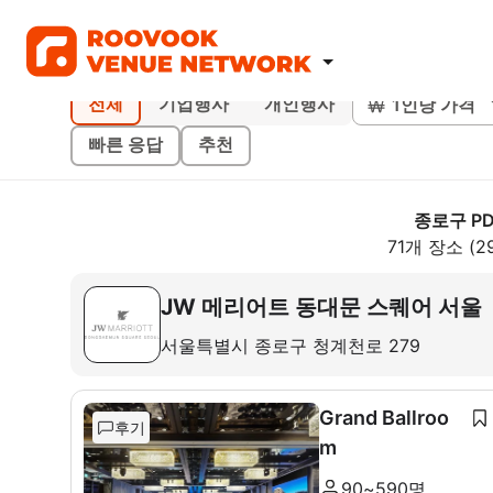
1인당 가격
전체
기업행사
개인행사
빠른 응답
추천
종로구 PD
71개 장소 (2
JW 메리어트 동대문 스퀘어 서울
서울특별시 종로구 청계천로 279
Grand Ballroo
후기
m
90~590명