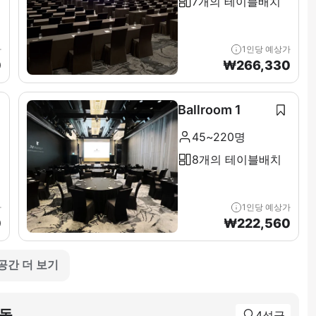
7개의 테이블배치
가
1인당 예상가
0
₩
266,330
Ballroom 1
45~220명
8개의 테이블배치
가
1인당 예상가
0
₩
222,560
 공간 더 보기
사동
4성급