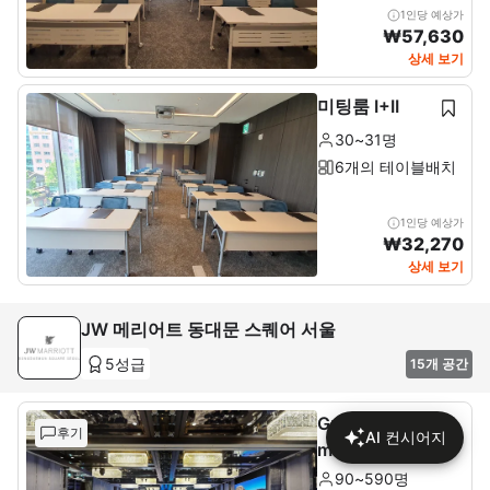
1인당 예상가
₩
57,630
상세 보기
미팅룸 I+II
30~31명
6개의 테이블배치
1인당 예상가
₩
32,270
상세 보기
JW 메리어트 동대문 스퀘어 서울
5성급
15개 공간
Grand Ballroo
후기
AI 컨시어지
m
90~590명