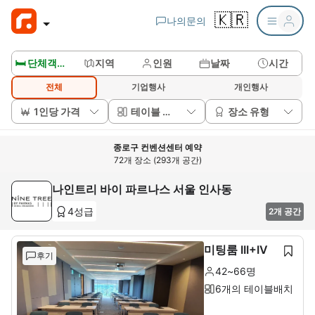
🇰🇷
나의문의
🛏️ 단체객실보기
지역
인원
날짜
시간
전체
기업행사
개인행사
1인당 가격
테이블 배치
장소 유형
종로구 컨벤션센터 예약
72개 장소 (293개 공간)
나인트리 바이 파르나스 서울 인사동
4성급
2개 공간
미팅룸 III+IV
후기
42~66명
6개의 테이블배치