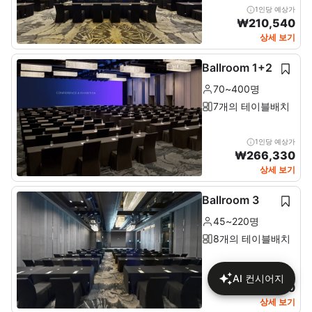
1인당 예상가
₩
210,540
상세 보기
Ballroom 1+2
70~400명
7개의 테이블배치
1인당 예상가
₩
266,330
상세 보기
Ballroom 3
45~220명
8개의 테이블배치
1인당 예상가
AI 컨시어지
₩
189,370
상세 보기