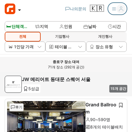
🇰🇷
나의문의
🛏️ 단체객실보기
지역
인원
날짜
시간
전체
기업행사
개인행사
1인당 가격
테이블 배치
장소 유형
종로구 장소 대여
71개 장소 (292개 공간)
JW 메리어트 동대문 스퀘어 서울
5성급
15개 공간
Grand Ballroo
후기
m
90~590명
8개의 테이블배치