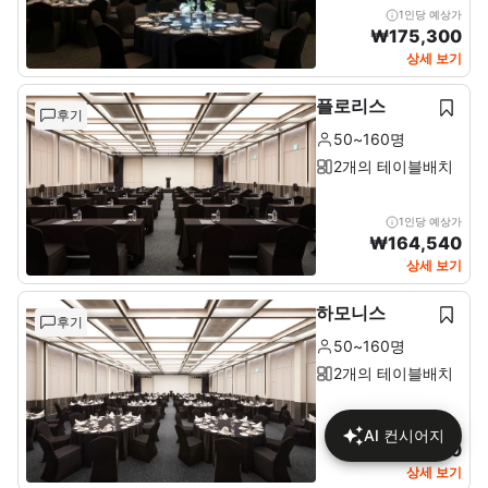
1인당 예상가
₩
175,300
상세 보기
플로리스
후기
50~160명
2개의 테이블배치
1인당 예상가
₩
164,540
상세 보기
하모니스
후기
50~160명
2개의 테이블배치
1인당 예상가
AI 컨시어지
₩
140,580
상세 보기