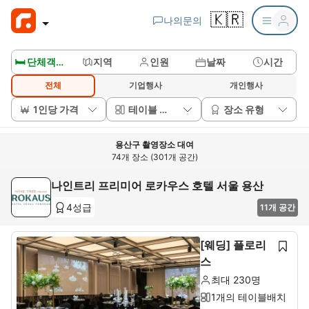
🇰🇷
나의문의
🛏️ 단체객실보기
지역
인원
날짜
시간
전체
기업행사
개인행사
1인당 가격
테이블 배치
장소 유형
용산구 촬영장소 대여
74개 장소 (301개 공간)
나인트리 프리미어 로카우스 호텔 서울 용산
4성급
11개 공간
[웨딩] 플로리
스
최대 230명
1개의 테이블배치