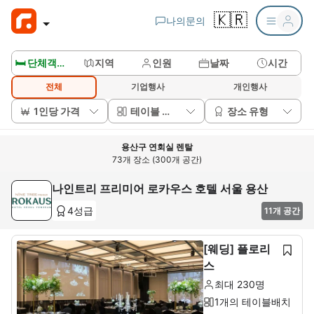
🇰🇷
나의문의
🛏️ 단체객실보기
지역
인원
날짜
시간
전체
기업행사
개인행사
1인당 가격
테이블 배치
장소 유형
용산구 연회실 렌탈
73개 장소 (300개 공간)
나인트리 프리미어 로카우스 호텔 서울 용산
4성급
11개 공간
[웨딩] 플로리
스
최대 230명
1개의 테이블배치