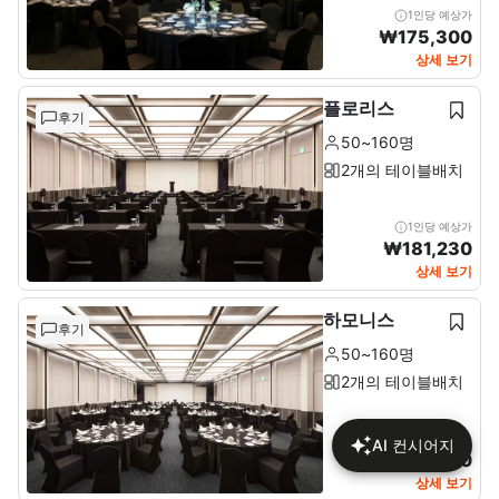
1인당 예상가
₩
175,300
상세 보기
플로리스
후기
50~160명
2개의 테이블배치
1인당 예상가
₩
181,230
상세 보기
하모니스
후기
50~160명
2개의 테이블배치
1인당 예상가
AI 컨시어지
₩
140,580
상세 보기