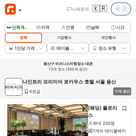
🇰🇷
나의문의
🛏️ 단체객실보기
지역
인원
날짜
시간
전체
기업행사
개인행사
1인당 가격
테이블 배치
장소 유형
용산구 비즈니스미팅장소 대관
73개 장소 (300개 공간)
나인트리 프리미어 로카우스 호텔 서울 용산
4성급
11개 공간
[웨딩] 플로리
스
최대 230명
1개의 테이블배치