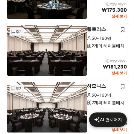
1인당 예상가
₩
175,300
상세 보기
플로리스
후기
50~160명
2개의 테이블배치
1인당 예상가
₩
181,230
상세 보기
하모니스
후기
50~160명
2개의 테이블배치
1인당 예상가
AI 컨시어지
₩
140,580
상세 보기