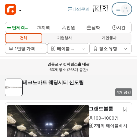
🇰🇷
나의문의
🛏️ 단체객실보기
지역
인원
날짜
시간
전체
기업행사
개인행사
1인당 가격
테이블 배치
장소 유형
영등포구 컨퍼런스홀 대관
63개 장소 (268개 공간)
테크노마트 웨딩시티 신도림
4개 공간
그랜드볼룸
100~1000명
2개의 테이블배치