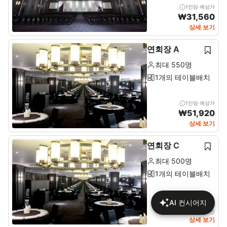
1인당 예상가
₩
31,560
상세 보기
연회장 A
최대 550명
1개의 테이블배치
1인당 예상가
₩
51,920
상세 보기
연회장 C
최대 500명
1개의 테이블배치
AI 컨시어지
상세에서 가격 확인
상세 보기