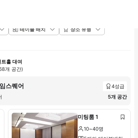
테이블 배치
장소 유형
벤트홀 대여
68개 공간)
타임스퀘어
4성급
어
5개 공간
미팅룸 1
10~40명