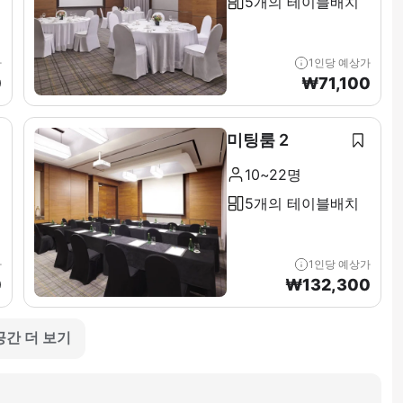
5개의 테이블배치
가
1인당 예상가
0
₩
71,100
미팅룸 2
10~22명
5개의 테이블배치
가
1인당 예상가
0
₩
132,300
공간 더 보기