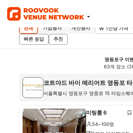
1인당 가격
전체
기업행사
개인행사
빠른 응답
추천
영등포구 이
63개 장소 (2
코트야드 바이 메리어트 영등포 
서울특별시 영등포구 영중로 15 타임스퀘
미팅룸 6
54~100명