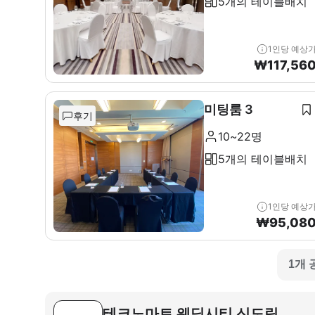
5개의 테이블배치
1인당 예상
₩
117,56
미팅룸 3
후기
10~22명
5개의 테이블배치
1인당 예상
₩
95,08
1개 
테크노마트 웨딩시티 신도림