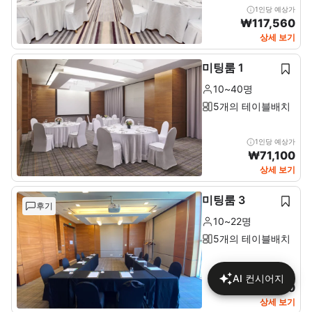
1인당 예상가
₩
117,560
상세 보기
미팅룸 1
10~40명
5개의 테이블배치
1인당 예상가
₩
71,100
상세 보기
미팅룸 3
후기
10~22명
5개의 테이블배치
1인당 예상가
AI 컨시어지
₩
95,080
상세 보기