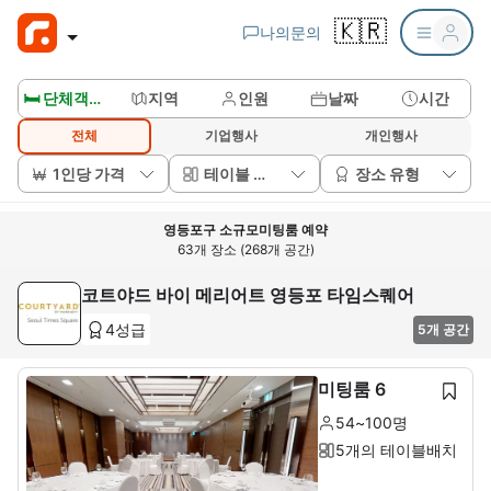
🇰🇷
나의문의
🛏️ 단체객실보기
지역
인원
날짜
시간
전체
기업행사
개인행사
1인당 가격
테이블 배치
장소 유형
영등포구 소규모미팅룸 예약
63개 장소 (268개 공간)
코트야드 바이 메리어트 영등포 타임스퀘어
4성급
5개 공간
미팅룸 6
54~100명
5개의 테이블배치