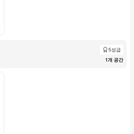
인
5성급
1개 공간
인