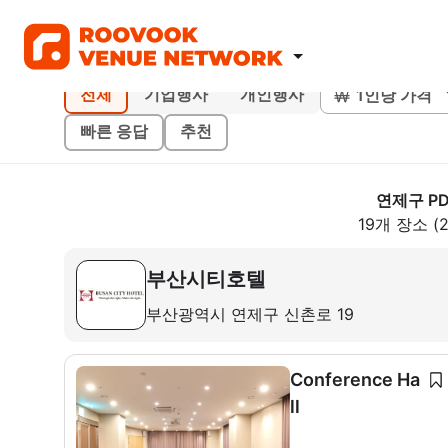
1인당 가격
전체
기업행사
개인행사
빠른 응답
추천
연제구 PD
19개 장소 (
부산시티호텔
부산광역시 연제구 신촌로 19
Conference Ha
ll