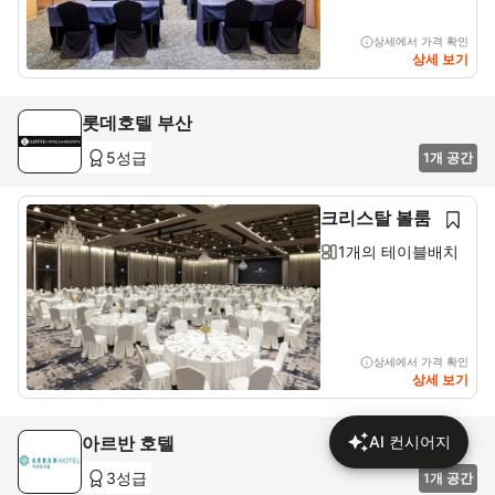
상세에서 가격 확인
상세 보기
롯데호텔 부산
5성급
1개 공간
크리스탈 볼룸
1개의 테이블배치
상세에서 가격 확인
상세 보기
아르반 호텔
AI 컨시어지
3성급
1개 공간