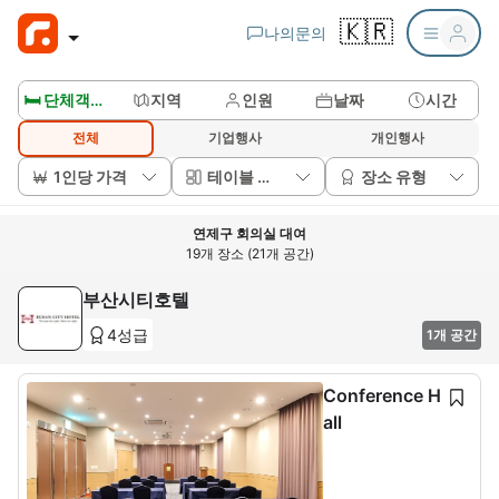
🇰🇷
나의문의
🛏️ 단체객실보기
지역
인원
날짜
시간
전체
기업행사
개인행사
1인당 가격
테이블 배치
장소 유형
연제구 회의실 대여
19개 장소 (21개 공간)
부산시티호텔
4성급
1개 공간
Conference H
all