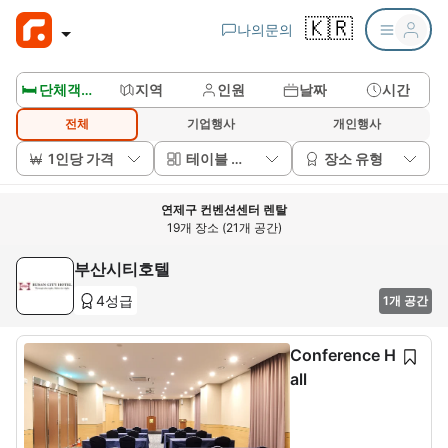
🇰🇷
나의문의
🛏️ 단체객실보기
지역
인원
날짜
시간
전체
기업행사
개인행사
1인당 가격
테이블 배치
장소 유형
연제구 컨벤션센터 렌탈
19개 장소 (21개 공간)
부산시티호텔
4성급
1개 공간
Conference H
all