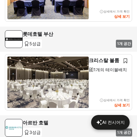
상세에서 가격 확인
상세 보기
롯데호텔 부산
5성급
1개 공간
크리스탈 볼룸
1개의 테이블배치
상세에서 가격 확인
상세 보기
아르반 호텔
AI 컨시어지
3성급
1개 공간