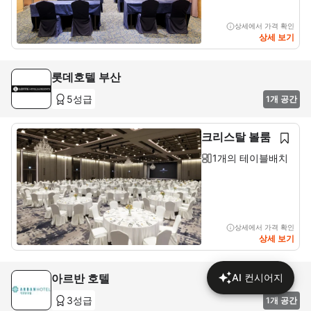
상세에서 가격 확인
상세 보기
롯데호텔 부산
5성급
1개 공간
크리스탈 볼룸
1개의 테이블배치
상세에서 가격 확인
상세 보기
아르반 호텔
AI 컨시어지
3성급
1개 공간