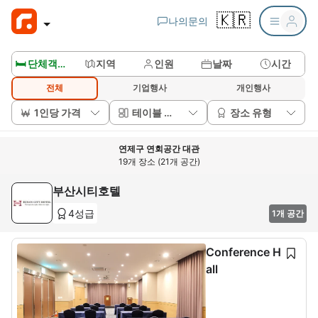
🇰🇷
나의문의
🛏️ 단체객실보기
지역
인원
날짜
시간
전체
기업행사
개인행사
1인당 가격
테이블 배치
장소 유형
연제구 연회공간 대관
19개 장소 (21개 공간)
부산시티호텔
4성급
1개 공간
Conference H
all