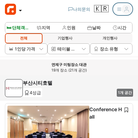
🇰🇷
나의문의
🛏️ 단체객실보기
지역
인원
날짜
시간
전체
기업행사
개인행사
1인당 가격
테이블 배치
장소 유형
연제구 미팅장소 대관
19개 장소 (21개 공간)
부산시티호텔
4성급
1개 공간
Conference H
all