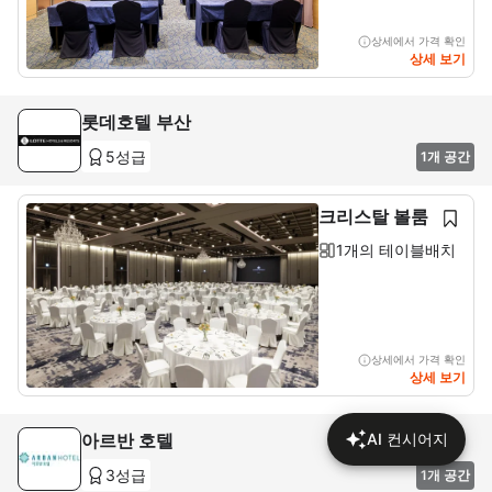
상세에서 가격 확인
상세 보기
롯데호텔 부산
5성급
1개 공간
크리스탈 볼룸
1개의 테이블배치
상세에서 가격 확인
상세 보기
아르반 호텔
AI 컨시어지
3성급
1개 공간