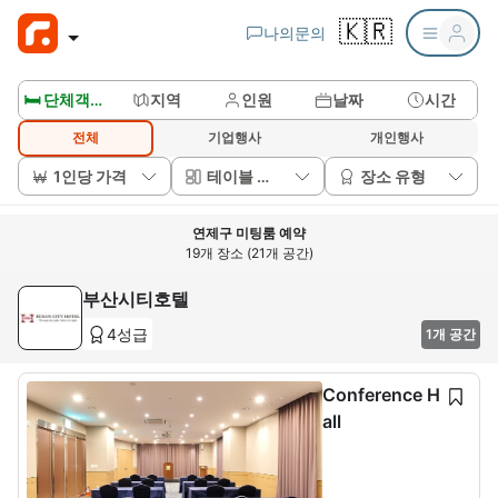
🇰🇷
나의문의
🛏️ 단체객실보기
지역
인원
날짜
시간
전체
기업행사
개인행사
1인당 가격
테이블 배치
장소 유형
연제구 미팅룸 예약
19개 장소 (21개 공간)
부산시티호텔
4성급
1개 공간
Conference H
all