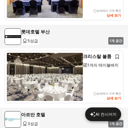
상세에서 가격 확인
상세 보기
롯데호텔 부산
5성급
1개 공간
크리스탈 볼룸
1개의 테이블배치
상세에서 가격 확인
상세 보기
아르반 호텔
AI 컨시어지
3성급
1개 공간