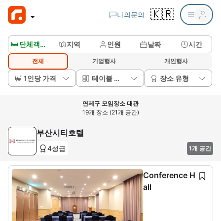
🇰🇷
나의문의
🛏️ 단체객실보기
지역
인원
날짜
시간
전체
기업행사
개인행사
1인당 가격
테이블 배치
장소 유형
연제구 모임장소 대관
19개 장소 (21개 공간)
부산시티호텔
4성급
1개 공간
Conference H
all