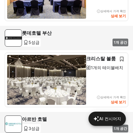
상세에서 가격 확인
상세 보기
롯데호텔 부산
5성급
1개 공간
크리스탈 볼룸
1개의 테이블배치
상세에서 가격 확인
상세 보기
아르반 호텔
AI 컨시어지
3성급
1개 공간