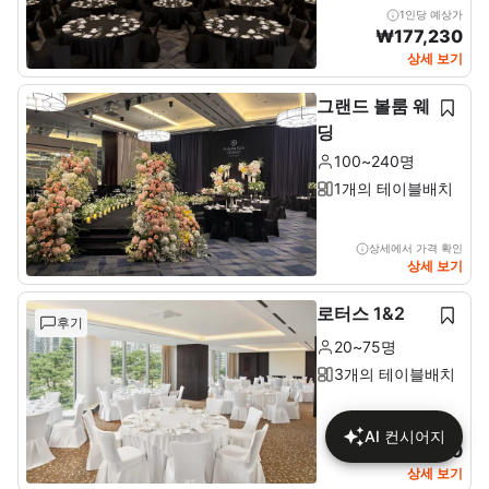
1인당 예상가
₩
177,230
상세 보기
그랜드 볼룸 웨
딩
100~240명
1개의 테이블배치
상세에서 가격 확인
상세 보기
로터스 1&2
후기
20~75명
3개의 테이블배치
1인당 예상가
AI 컨시어지
₩
134,400
상세 보기