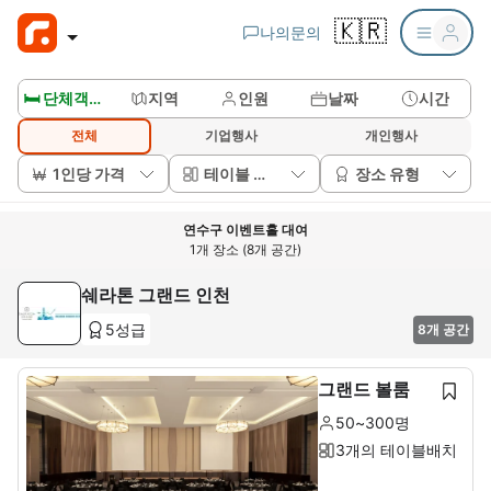
🇰🇷
나의문의
🛏️ 단체객실보기
지역
인원
날짜
시간
전체
기업행사
개인행사
1인당 가격
테이블 배치
장소 유형
연수구 이벤트홀 대여
1개 장소 (8개 공간)
쉐라톤 그랜드 인천
5성급
8개 공간
그랜드 볼룸
50~300명
3개의 테이블배치