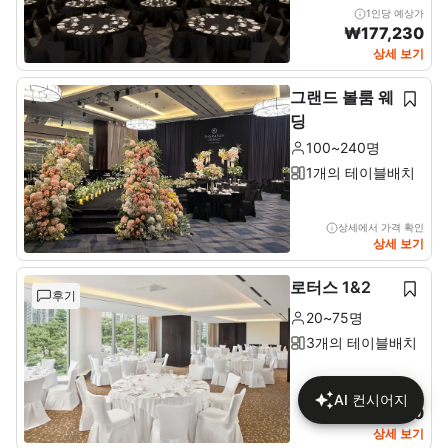
1인당 예상가
₩
177,230
상세 보기
그랜드 볼룸 웨
딩
100~240명
1개의 테이블배치
상세에서 가격 확인
상세 보기
로터스 1&2
후기
20~75명
3개의 테이블배치
1인당 예상가
AI 컨시어지
₩
134,400
상세 보기