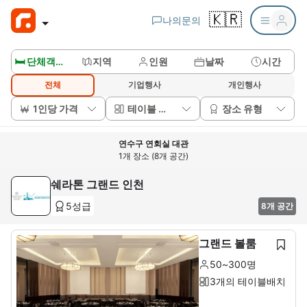
🇰🇷
나의문의
🛏️ 단체객실보기
지역
인원
날짜
시간
전체
기업행사
개인행사
1인당 가격
테이블 배치
장소 유형
연수구 연회실 대관
1개 장소 (8개 공간)
쉐라톤 그랜드 인천
5성급
8개 공간
그랜드 볼룸
50~300명
3개의 테이블배치