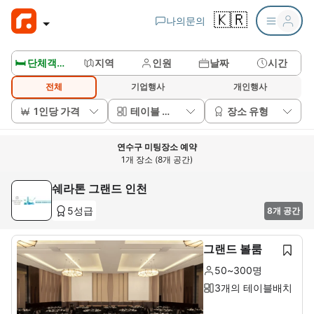
🇰🇷
나의문의
🛏️ 단체객실보기
지역
인원
날짜
시간
전체
기업행사
개인행사
1인당 가격
테이블 배치
장소 유형
연수구 미팅장소 예약
1개 장소 (8개 공간)
쉐라톤 그랜드 인천
5성급
8개 공간
그랜드 볼룸
50~300명
3개의 테이블배치