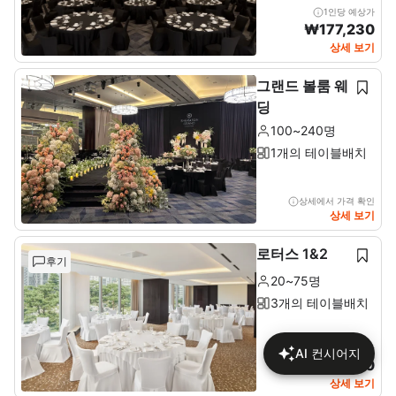
1인당 예상가
₩
177,230
상세 보기
그랜드 볼룸 웨
딩
100~240명
1개의 테이블배치
상세에서 가격 확인
상세 보기
로터스 1&2
후기
20~75명
3개의 테이블배치
1인당 예상가
AI 컨시어지
₩
134,400
상세 보기