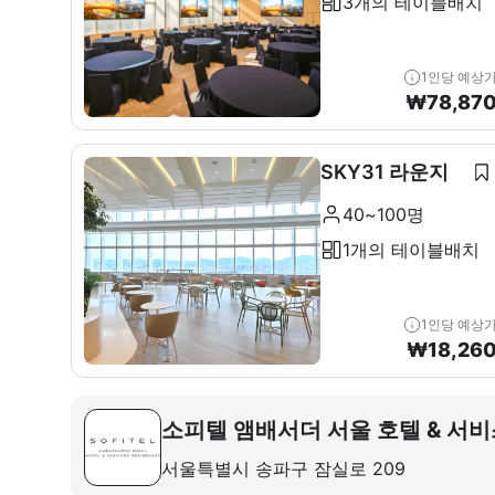
3개의 테이블배치
1인당 예상
₩
78,87
SKY31 라운지
40~100명
1개의 테이블배치
1인당 예상
₩
18,26
소피텔 앰배서더 서울 호텔 & 서
서울특별시 송파구 잠실로 209