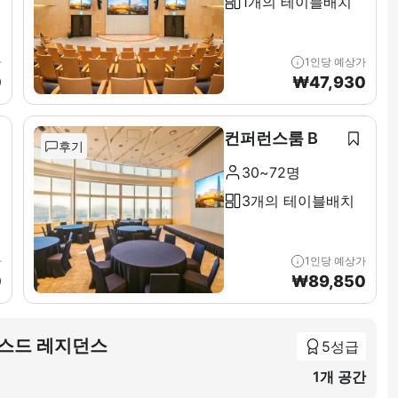
1개의 테이블배치
가
1인당 예상가
0
₩
47,930
컨퍼런스룸 B
후기
30~72명
3개의 테이블배치
가
1인당 예상가
0
₩
89,850
비스드 레지던스
5성급
1개 공간