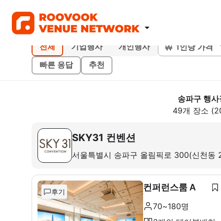
1인당 가격
전체
기업행사
개인행사
빠른 응답
추천
송파구 행사
49개 장소 (2
SKY31 컨벤션
서울특별시 송파구 올림픽로 300(신천동 2
컨퍼런스룸 A
후기
70~180명