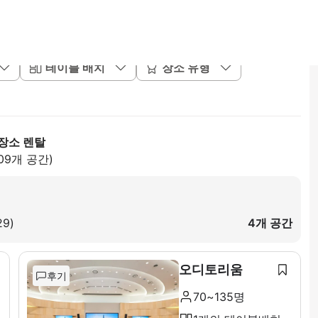
테이블 배치
장소 유형
장소 렌탈
09개 공간)
9)
4개 공간
오디토리움
후기
70~135명