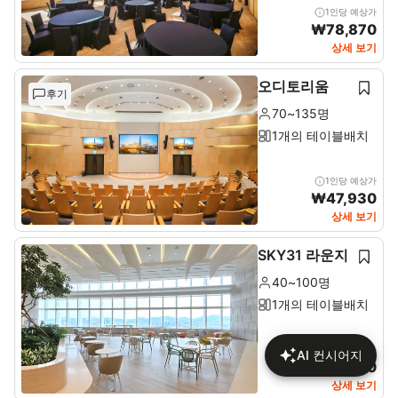
1인당 예상가
₩
78,870
상세 보기
오디토리움
후기
70~135명
1개의 테이블배치
1인당 예상가
₩
47,930
상세 보기
SKY31 라운지
40~100명
1개의 테이블배치
1인당 예상가
AI 컨시어지
₩
18,260
상세 보기