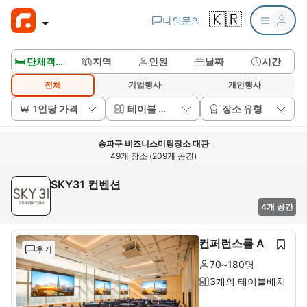
🇰🇷
나의문의
🛏️ 단체객실보기
지역
인원
날짜
시간
전체
기업행사
개인행사
1인당 가격
테이블 배치
장소 유형
송파구 비즈니스미팅장소 대관
49개 장소 (209개 공간)
SKY31 컨벤션
4개 공간
컨퍼런스룸 A
후기
70~180명
3개의 테이블배치