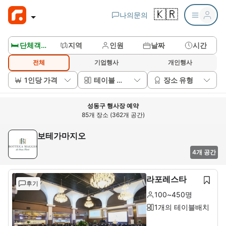
🇰🇷
나의문의
🛏️ 단체객실보기
지역
인원
날짜
시간
전체
기업행사
개인행사
1인당 가격
테이블 배치
장소 유형
성동구 행사장 예약
85개 장소 (362개 공간)
보테가마지오
4개 공간
라포레스타
후기
100~450명
1개의 테이블배치