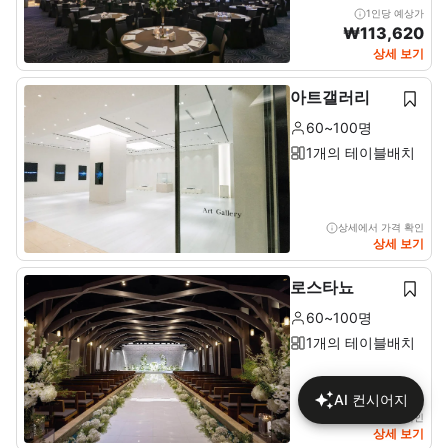
1인당 예상가
₩
113,620
상세 보기
아트갤러리
60~100명
1개의 테이블배치
상세에서 가격 확인
상세 보기
로스타뇨
60~100명
1개의 테이블배치
AI 컨시어지
상세에서 가격 확인
상세 보기