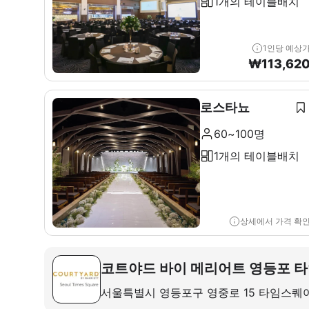
1개의 테이블배치
1인당 예상
₩
113,62
로스타뇨
60~100명
1개의 테이블배치
상세에서 가격 확
코트야드 바이 메리어트 영등포 
서울특별시 영등포구 영중로 15 타임스퀘