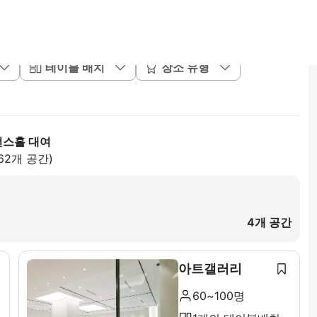
테이블 배치
장소 유형
런스홀 대여
62개 공간)
4개 공간
아트갤러리
60~100명