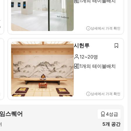
1개의 테이블배치
가
0
상세에서 가격 확인
시헌루
12~20명
1개의 테이블배치
인
상세에서 가격 확인
타임스퀘어
4성급
어
5개 공간