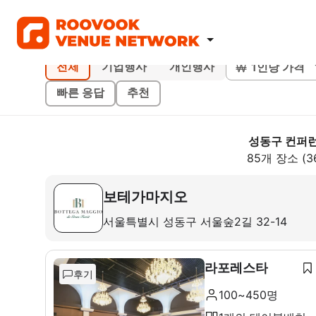
1인당 가격
전체
기업행사
개인행사
빠른 응답
추천
성동구 컨퍼
85개 장소 (3
보테가마지오
서울특별시 성동구 서울숲2길 32-14
라포레스타
후기
100~450명