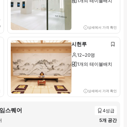
1개의 테이블배치
가
0
상세에서 가격 확인
시헌루
12~20명
1개의 테이블배치
인
상세에서 가격 확인
타임스퀘어
4성급
어
5개 공간