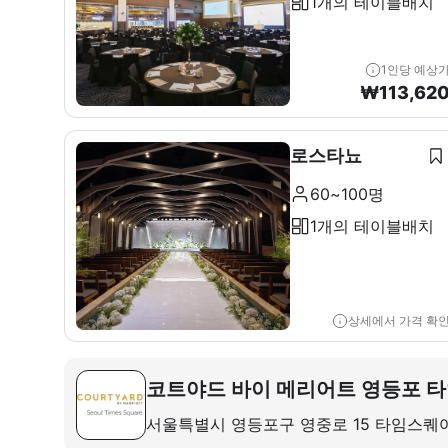
1개의 테이블배치
1인당 예상
₩
113,62
로스타뇨
60~100명
1개의 테이블배치
상세에서 가격 확
코트야드 바이 메리어트 영등포 
서울특별시 영등포구 영중로 15 타임스퀘