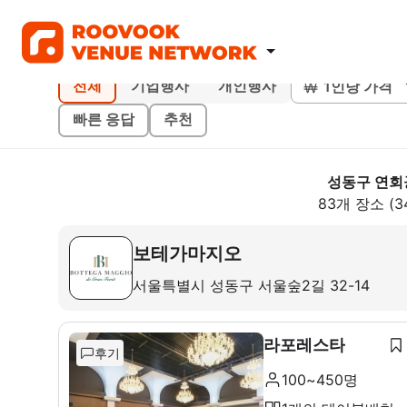
1인당 가격
전체
기업행사
개인행사
빠른 응답
추천
성동구 연회
83개 장소 (3
보테가마지오
서울특별시 성동구 서울숲2길 32-14
라포레스타
후기
100~450명