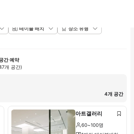
테이블 배치
장소 유형
공간 예약
47개 공간)
4개 공간
아트갤러리
60~100명