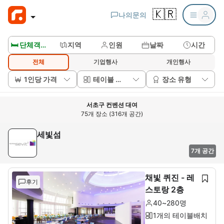
🇰🇷
나의문의
🛏️ 단체객실보기
지역
인원
날짜
시간
전체
기업행사
개인행사
1인당 가격
테이블 배치
장소 유형
서초구 컨벤션 대여
75개 장소 (316개 공간)
세빛섬
7개 공간
채빛 퀴진 - 레
후기
스토랑 2층
40~280명
1개의 테이블배치