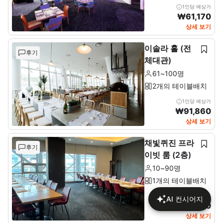
1인당 예상가
₩
61,170
상세 보기
이솔라 홀 (전
후기
체대관)
61~100명
2개의 테이블배치
1인당 예상가
₩
91,860
상세 보기
채빛퀴진 프라
후기
이빗 룸 (2층)
10~90명
1개의 테이블배치
1인당 예상가
AI 컨시어지
₩
77,930
상세 보기