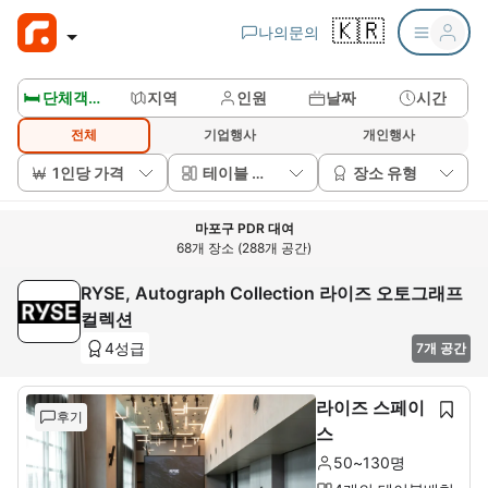
🇰🇷
나의문의
🛏️ 단체객실보기
지역
인원
날짜
시간
전체
기업행사
개인행사
1인당 가격
테이블 배치
장소 유형
마포구 PDR 대여
68개 장소 (288개 공간)
RYSE, Autograph Collection 라이즈 오토그래프
컬렉션
4성급
7개 공간
라이즈 스페이
후기
스
50~130명