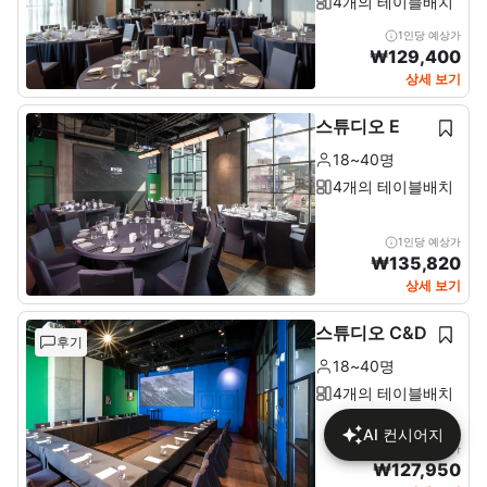
4개의 테이블배치
1인당 예상가
₩
129,400
상세 보기
스튜디오 E
18~40명
4개의 테이블배치
1인당 예상가
₩
135,820
상세 보기
스튜디오 C&D
후기
18~40명
4개의 테이블배치
AI 컨시어지
1인당 예상가
₩
127,950