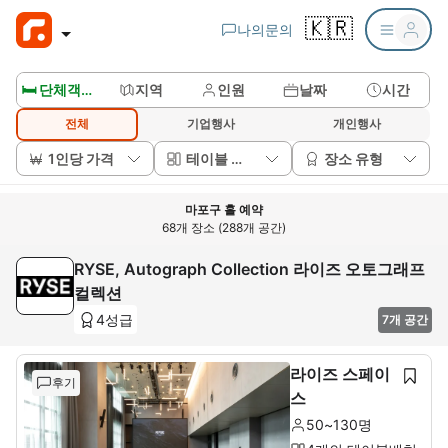
🇰🇷
나의문의
🛏️ 단체객실보기
지역
인원
날짜
시간
전체
기업행사
개인행사
1인당 가격
테이블 배치
장소 유형
마포구 홀 예약
68개 장소 (288개 공간)
RYSE, Autograph Collection 라이즈 오토그래프
컬렉션
4성급
7개 공간
라이즈 스페이
후기
스
50~130명