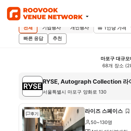
1인당 가격
전체
기업행사
개인행사
빠른 응답
추천
마포구 대규모
68개 장소 (2
RYSE, Autograph Collect
서울특별시 마포구 양화로 130
라이즈 스페이스
후기
50~130명