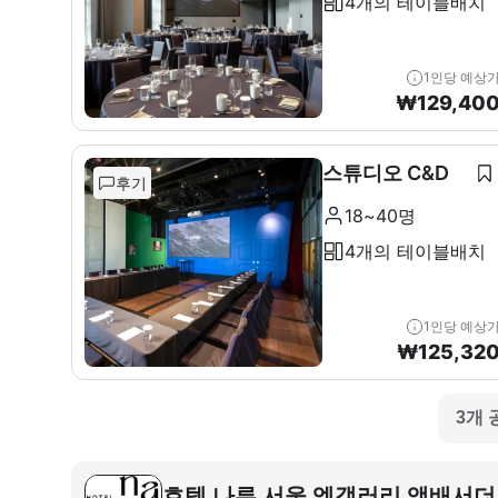
4개의 테이블배치
1인당 예상
₩
129,40
스튜디오 C&D
후기
18~40명
4개의 테이블배치
1인당 예상
₩
125,32
3개 
호텔 나루 서울 엠갤러리 앰배서더