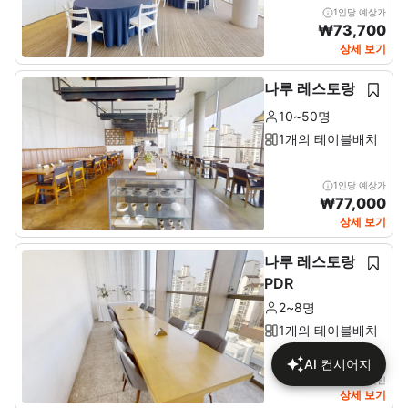
1인당 예상가
₩
73,700
상세 보기
나루 레스토랑
10~50명
1개의 테이블배치
1인당 예상가
₩
77,000
상세 보기
나루 레스토랑
PDR
2~8명
1개의 테이블배치
AI 컨시어지
상세에서 가격 확인
상세 보기