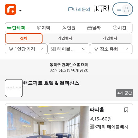
🇰🇷
나의문의
🛏️ 단체객실보기
지역
인원
날짜
시간
전체
기업행사
개인행사
1인당 가격
테이블 배치
장소 유형
동작구 컨퍼런스홀 대여
82개 장소 (346개 공간)
핸드픽트 호텔 & 컬렉션스
4개 공간
파티홀
15~60명
3개의 테이블배치