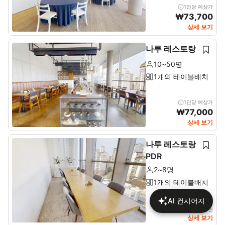
1인당 예상가
₩
73,700
상세 보기
나루 레스토랑
10~50명
1개의 테이블배치
1인당 예상가
₩
77,000
상세 보기
나루 레스토랑
PDR
2~8명
1개의 테이블배치
AI 컨시어지
상세에서 가격 확인
상세 보기