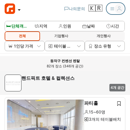
🇰🇷
나의문의
🛏️ 단체객실보기
지역
인원
날짜
시간
전체
기업행사
개인행사
1인당 가격
테이블 배치
장소 유형
동작구 컨벤션 렌탈
82개 장소 (346개 공간)
핸드픽트 호텔 & 컬렉션스
4개 공간
파티홀
15~60명
3개의 테이블배치