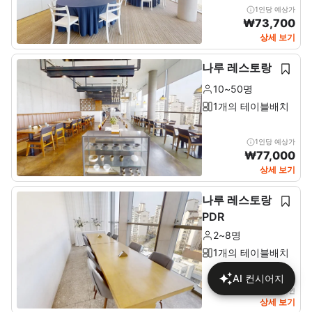
1인당 예상가
₩
73,700
상세 보기
나루 레스토랑
10~50명
1개의 테이블배치
1인당 예상가
₩
77,000
상세 보기
나루 레스토랑
PDR
2~8명
1개의 테이블배치
AI 컨시어지
상세에서 가격 확인
상세 보기