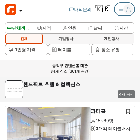
🇰🇷
나의문의
🛏️ 단체객실보기
지역
인원
날짜
시간
전체
기업행사
개인행사
1인당 가격
테이블 배치
장소 유형
동작구 컨벤션홀 대관
84개 장소 (361개 공간)
핸드픽트 호텔 & 컬렉션스
4개 공간
파티홀
15~60명
3개의 테이블배치