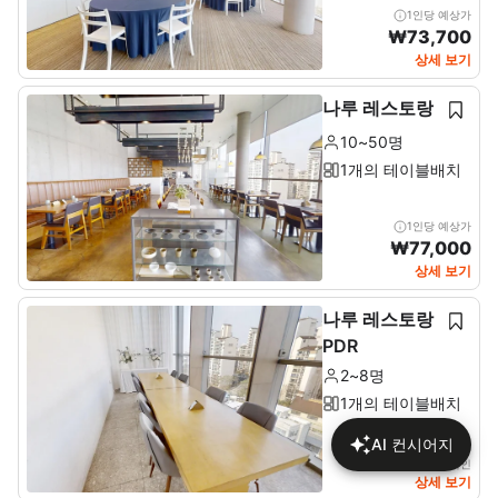
1인당 예상가
₩
73,700
상세 보기
나루 레스토랑
10~50명
1개의 테이블배치
1인당 예상가
₩
77,000
상세 보기
나루 레스토랑
PDR
2~8명
1개의 테이블배치
AI 컨시어지
상세에서 가격 확인
상세 보기