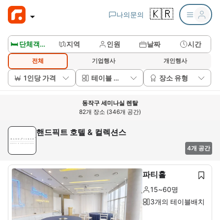
🇰🇷
나의문의
🛏️ 단체객실보기
지역
인원
날짜
시간
전체
기업행사
개인행사
1인당 가격
테이블 배치
장소 유형
동작구 세미나실 렌탈
82개 장소 (346개 공간)
핸드픽트 호텔 & 컬렉션스
4개 공간
파티홀
15~60명
3개의 테이블배치