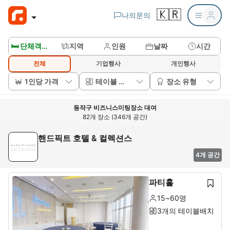
🇰🇷
나의문의
🛏️ 단체객실보기
지역
인원
날짜
시간
전체
기업행사
개인행사
1인당 가격
테이블 배치
장소 유형
동작구 비즈니스미팅장소 대여
82개 장소 (346개 공간)
핸드픽트 호텔 & 컬렉션스
4개 공간
파티홀
15~60명
3개의 테이블배치