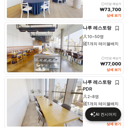
1인당 예상가
₩
73,700
상세 보기
나루 레스토랑
10~50명
1개의 테이블배치
1인당 예상가
₩
77,000
상세 보기
나루 레스토랑
PDR
2~8명
1개의 테이블배치
AI 컨시어지
상세에서 가격 확인
상세 보기