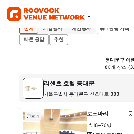
1인당 가격
전체
기업행사
개인행사
빠른 응답
추천
동대문구 이
80개 장소 (3
리센츠 호텔 동대문
서울특별시 동대문구 천호대로 383
로즈마리
후기
18~70명