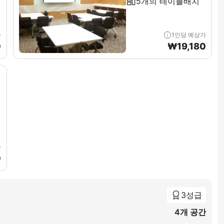
5개의 테이블배치
가
1인당 예상가
0
₩
19,180
가
0
3성급
4개 공간