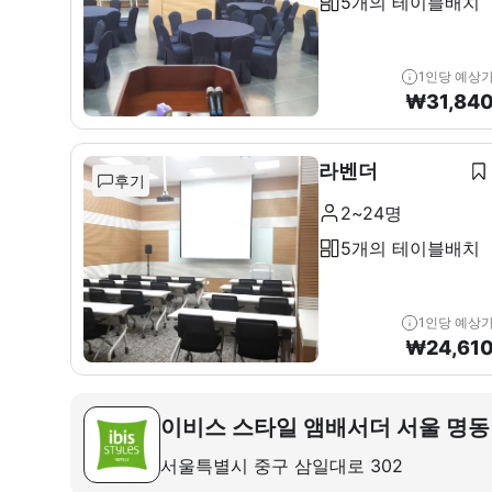
5개의 테이블배치
1인당 예상
₩
31,84
라벤더
후기
2~24명
5개의 테이블배치
1인당 예상
₩
24,61
이비스 스타일 앰배서더 서울 명동
서울특별시 중구 삼일대로 302