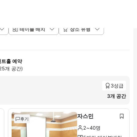
테이블 배치
장소 유형
벤트홀 예약
25개 공간)
3성급
3개 공간
자스민
후기
2~40명