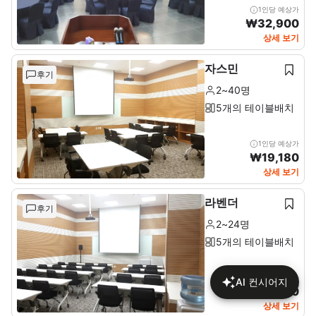
1인당 예상가
₩
32,900
상세 보기
자스민
후기
2~40명
5개의 테이블배치
1인당 예상가
₩
19,180
상세 보기
라벤더
후기
2~24명
5개의 테이블배치
1인당 예상가
AI 컨시어지
₩
24,610
상세 보기