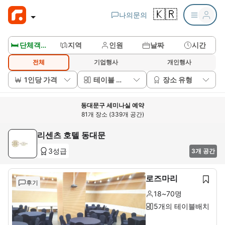
🇰🇷
나의문의
🛏️ 단체객실보기
지역
인원
날짜
시간
전체
기업행사
개인행사
1인당 가격
테이블 배치
장소 유형
동대문구 세미나실 예약
81개 장소 (339개 공간)
리센츠 호텔 동대문
3성급
3개 공간
로즈마리
후기
18~70명
5개의 테이블배치