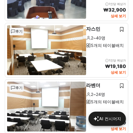
1인당 예상가
₩
32,900
상세 보기
자스민
후기
2~40명
5개의 테이블배치
1인당 예상가
₩
19,180
상세 보기
라벤더
후기
2~24명
5개의 테이블배치
1인당 예상가
AI 컨시어지
₩
24,610
상세 보기