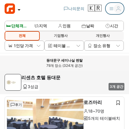
🇰🇷
나의문의
🛏️ 단체객실보기
지역
인원
날짜
시간
전체
기업행사
개인행사
1인당 가격
테이블 배치
장소 유형
동대문구 세미나실 렌탈
79개 장소 (324개 공간)
리센츠 호텔 동대문
3성급
3개 공간
로즈마리
후기
18~70명
5개의 테이블배치