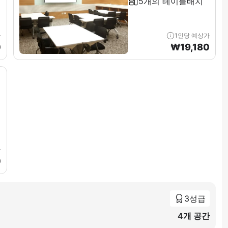
5개의 테이블배치
가
1인당 예상가
0
₩
19,180
가
0
3성급
4개 공간