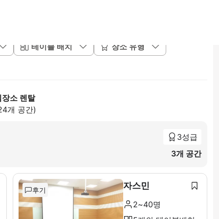
테이블 배치
장소 유형
임장소 렌탈
24개 공간)
3성급
3개 공간
자스민
후기
2~40명