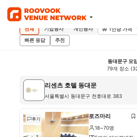
1인당 가격
전체
기업행사
개인행사
빠른 응답
추천
동대문구 모
79개 장소 (3
리센츠 호텔 동대문
서울특별시 동대문구 천호대로 383
로즈마리
후기
18~70명