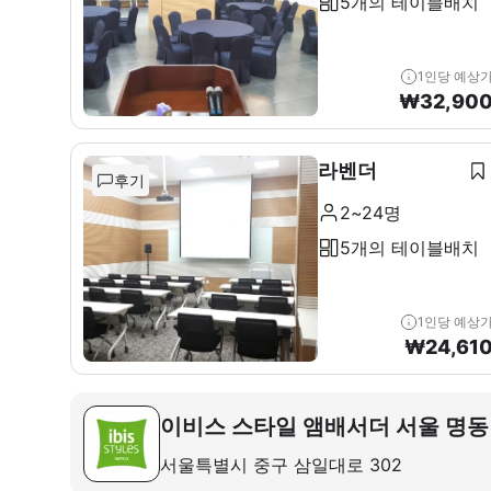
5개의 테이블배치
1인당 예상
₩
32,90
라벤더
후기
2~24명
5개의 테이블배치
1인당 예상
₩
24,61
이비스 스타일 앰배서더 서울 명동
서울특별시 중구 삼일대로 302