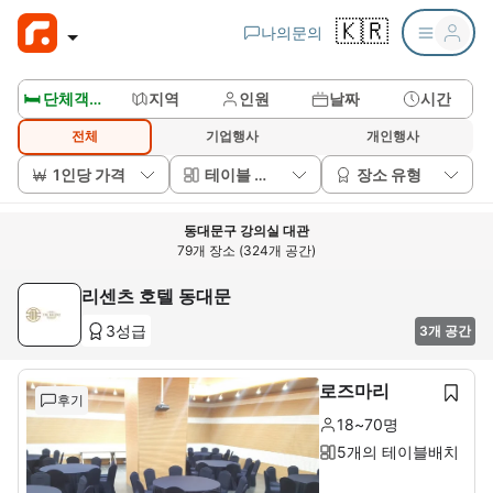
🇰🇷
나의문의
🛏️ 단체객실보기
지역
인원
날짜
시간
전체
기업행사
개인행사
1인당 가격
테이블 배치
장소 유형
동대문구 강의실 대관
79개 장소 (324개 공간)
리센츠 호텔 동대문
3성급
3개 공간
로즈마리
후기
18~70명
5개의 테이블배치