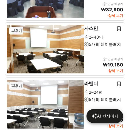
1인당 예상가
₩
32,900
상세 보기
자스민
후기
2~40명
5개의 테이블배치
1인당 예상가
₩
19,180
상세 보기
라벤더
후기
2~24명
5개의 테이블배치
1인당 예상가
AI 컨시어지
₩
24,610
상세 보기