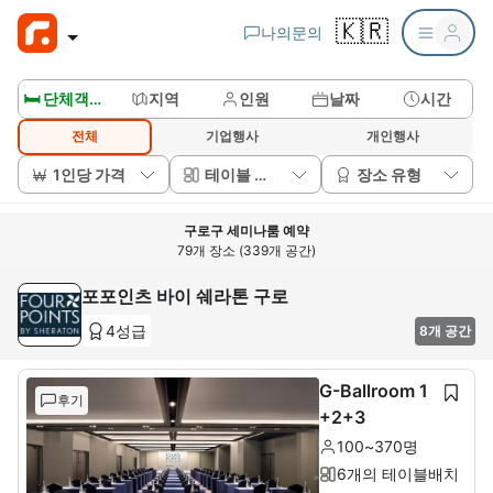
🇰🇷
나의문의
🛏️ 단체객실보기
지역
인원
날짜
시간
전체
기업행사
개인행사
1인당 가격
테이블 배치
장소 유형
구로구 세미나룸 예약
79개 장소 (339개 공간)
포포인츠 바이 쉐라톤 구로
4성급
8개 공간
G-Ballroom 1
후기
+2+3
100~370명
6개의 테이블배치