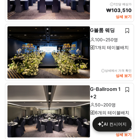
1인당 예상가
₩
103,510
상세 보기
G볼룸 웨딩
100~250명
1개의 테이블배치
상세에서 가격 확인
상세 보기
G-Ballroom 1
+2
50~200명
6개의 테이블배치
1인당 예상가
AI 컨시어지
₩
113,430
상세 보기