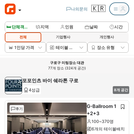
🇰🇷
나의문의
🛏️ 단체객실보기
지역
인원
날짜
시간
전체
기업행사
개인행사
1인당 가격
테이블 배치
장소 유형
구로구 미팅장소 대관
77개 장소 (324개 공간)
포포인츠 바이 쉐라톤 구로
4성급
8개 공간
G-Ballroom 1
후기
+2+3
100~370명
6개의 테이블배치