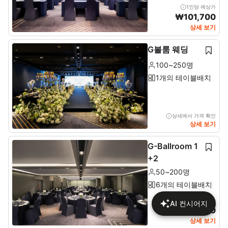
1인당 예상가
₩
101,700
상세 보기
G볼룸 웨딩
100~250명
1개의 테이블배치
상세에서 가격 확인
상세 보기
G-Ballroom 1
+2
50~200명
6개의 테이블배치
1인당 예상가
AI 컨시어지
₩
113,480
상세 보기